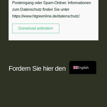
Posteingang oder Spam-Ordner. Informationen
zum Datenschutz finden Sie unter
https://www.htgreenline.de/datenschutz/.
Donwload anfordern
German
Fordern Sie hier den
English
kostenlosen Download an.
Ihr Name, Vorname und Ihre E-Mail-Adresse werden
nicht an Dritte weitergegeben und zu keinem
anderen Zweck verwendet als Ihnen den